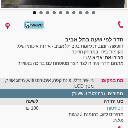
חדר לפי שעה בתל אביב
חופשה רומנטית לזוגות בלב תל אביב - אירוח איכותי ושלל
מקומות בילוי במרחק הליכה.
הכירו את 'אריא TLV'
מתחם חדרי אירוח לצד חצר מטופחת עם בריכה באווירה
אינטימית וקסומה.
מה במקום:
אנו מציעים 4 סוויטות המעוצבות בסגנון מודרני ובנויות כחלל
גיי-פרינדלי, פינת קפה, אינטרנט wifi, מיזוג אוויר,
פתוח ונעים לשהייה.
מסך LCD
כל סוויטה מכילה:
מחירים
(בהזמנת 3 שעות)
•
מיטה זוגית מרווחת עם מצעים מלטפים
סוג יחידה
לשעה
•
חדר רחצה מטופח עם תחליבים, מגבות וג'קוזי פינתי
הסוויטות
100 ‏₪
•
פינת ישיבה מול מסך טלוויזיה בכבלים
מחירים לזוג, בהזמנת 3 שעות
•
מקרר ועמדת קפה/תה
•
מיזוג אוויר וחיבור חופשי ל-WIFI
ט.ל.ח.