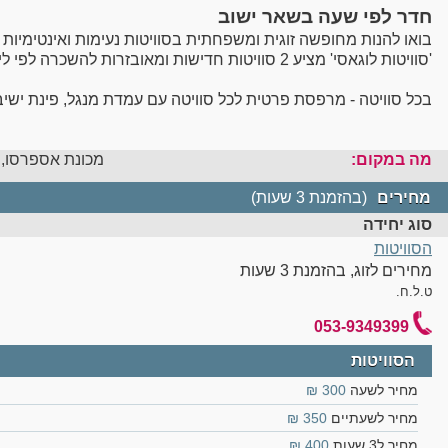
חדר לפי שעה בשאר ישוב
בואו להנות מחופשה זוגית ומשפחתית בסוויטות נעימות ואינטימיות 
'סוויטות לוגאסי' מציע 2 סוויטות חדישות ומאובזרות להשכרה לפי לילות וגם לפי שעה.
בכל סוויטה - מרפסת פרטית לכל סוויטה עם עמדת מנגל, פינת ישיב
לערוצי כבלים.
והכל מול נוף פסטורלי פתוח
וב
קרבה מדהימה לשלל אטרקציות, פ
מה במקום:
מכונת אספרסו, פינת קפה, אי
מחירים
(בהזמנת 3 שעות)
סוג יחידה
הסוויטות
מחירים לזוג, בהזמנת 3 שעות
ט.ל.ח.
053-9349399
הסוויטות
מחיר לשעה
300 ₪
מחיר לשעתיים
350 ₪
מחיר ל3 שעות
400 ₪