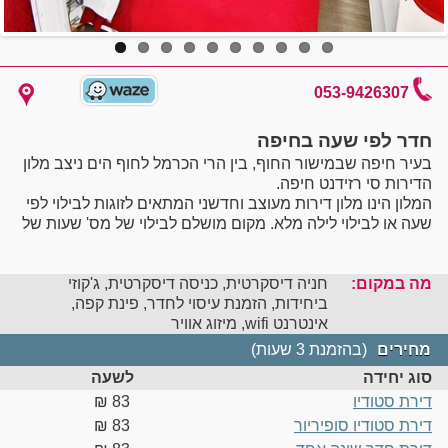
053-9426307
חדר לפי שעה בחיפה
בעיר חיפה שבמישור החוף, בין הרי הכרמל לחוף הים ניצב מלון
הדירות סי רזידנט חיפה.
המלון הינו מלון דירות מעוצב וחדשני המתאים לזוגות לבילוי לפי
שעה או לבילוי לילה מלא. מקום מושלם לבילוי של מס' שעות של
רומנטיקה.
מלון הדירות נמצא מול הים, וניתן ליהנות גם מאינטימיות וגם
מה במקום:
מנוף עוצר נשימה.
חניה דיסקרטית, כניסה דיסקרטית, ג'קוזי
ביחידות, הזמנת עיסוי לחדר, פינת קפה,
הדירות מעוצבת באופן מלא וכוללות מיטה זוגית מרווחת, ג'קוזי
אינטרנט wifi, מיזוג אוויר
לאור נירות, טלוויזיה בכבלים, אינטרנט, כספת, מיזוג אוויר, חדר
רחצה עם מוצרי רחצה ומיבש שיער ומטבחון מאובזר הכולל
מחירים
(בהזמנת 3 שעות)
מקרר, מיקרוגל, פינת אוכל, קומקום חשמלי ופינת קפה.
סוג יחידה
לשעה
דירת סטודיו
83 ‏₪
דירת סטודיו סופיריור
83 ‏₪